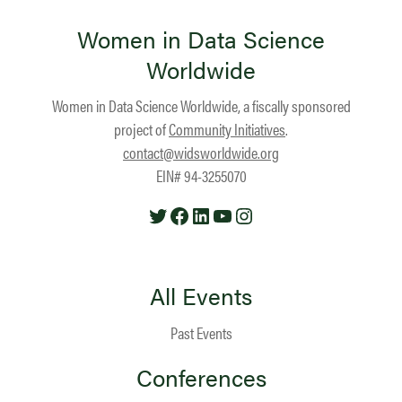
Women in Data Science
Worldwide
Women in Data Science Worldwide, a fiscally sponsored
project of
Community Initiatives
.
contact@widsworldwide.org
EIN# 94-3255070
Twitter
Facebook
LinkedIn
YouTube
Instagram
All Events
Past Events
Conferences